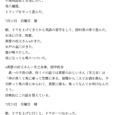
午後成田君と水泳に行く。
夜八幡屋。
トランプをやって遊んだ。
7月22日 日曜日 曇
朝、ドウを上げてきてから英語の習字をして、田村君の家で遊んだ。
水泳に行き、雨雷。
真壁の叔父さん※がきた。
水戸の益三がきた。
雷が鳴りだした。
夜になっても鳴りつづいた。
※真壁の叔父さんー亥之吉弟。田中政吉
眞一の子供の頃、母ミツの話では真壁のおじいさん（亥之吉）は
「仲が良くて馬に乗って笠間に来る。昼間から二人でお酒を飲む。夕
方酔って馬の背にゆられて、真壁に帰る。馬ってなんてお利口なんだ
ろう」
印象的にこの話を憶えている。
7月23日 月曜日 晴
朝、ドウを上げに行くと、ドウが一つなかった。