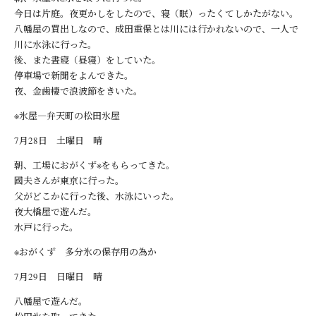
今日は片庭。夜更かしをしたので、寝（眠）ったくてしかたがない。
八幡屋の買出しなので、成田重保とは川には行かれないので、一人で
川に水泳に行った。
後、また晝寢（昼寝）をしていた。
停車場で新聞をよんできた。
夜、金歯棲で浪波節をきいた。
※氷屋―弁天町の松田氷屋
7月28日 土曜日 晴
朝、工場におがくず※をもらってきた。
國夫さんが東京に行った。
父がどこかに行った後、水泳にいった。
夜大橋屋で遊んだ。
水戸に行った。
※おがくず 多分氷の保存用の為か
7月29日 日曜日 晴
八幡屋で遊んだ。