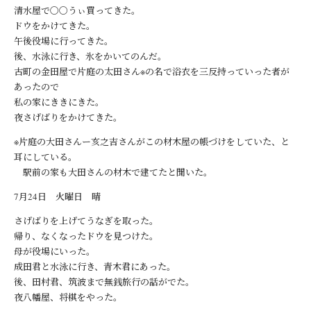
清水屋で〇〇うぃ買ってきた。
ドウをかけてきた。
午後役場に行ってきた。
後、水泳に行き、氷をかいてのんだ。
古町の金田屋で片庭の太田さん※の名で浴衣を三反持っていった者が
あったので
私の家にききにきた。
夜さげばりをかけてきた。
※片庭の大田さんー亥之吉さんがこの材木屋の帳づけをしていた、と
耳にしている。
駅前の家も大田さんの材木で建てたと聞いた。
7月24日 火曜日 晴
さげばりを上げてうなぎを取った。
帰り、なくなったドウを見つけた。
母が役場にいった。
成田君と水泳に行き、青木君にあった。
後、田村君、筑波まで無銭旅行の話がでた。
夜八幡屋、将棋をやった。