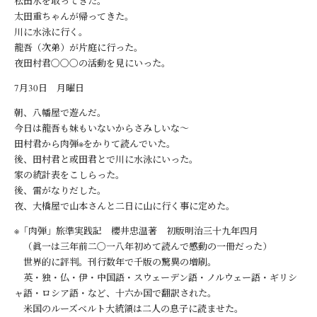
松田氷を取ってきた。
太田重ちゃんが帰ってきた。
川に水泳に行く。
龍吾（次弟）が片庭に行った。
夜田村君〇〇〇の活動を見にいった。
7月30日 月曜日
朝、八幡屋で遊んだ。
今日は龍吾も妹もいないからさみしいな～
田村君から肉弾※をかりて読んでいた。
後、田村君と或田君とで川に水泳にいった。
家の統計表をこしらった。
後、雷がなりだした。
夜、大橋屋で山本さんと二日に山に行く事に定めた。
※「肉弾」旅準実践記 櫻井忠温著 初版明治三十九年四月
（眞一は三年前二〇一八年初めて読んで感動の一冊だった）
世界的に評判。刊行数年で千版の驚異の増刷。
英・独・仏・伊・中国語・スウェーデン語・ノルウェー語・ギリシ
ャ語・ロシア語・など、十六か国で翻訳された。
米国のルーズベルト大統領は二人の息子に読ませた。