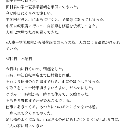
帽子を一つ買った。
田村君の家で夏季学習帳を手伝ってやった。
今は昨日にくらべて涼しい。
午後田村君と川に水泳に行くと川で星等にあってしまった。
中江自転車店に行って、自転車を修繕を依頼してきた。
大町七木屋でたびを買ってきた。
※人車―笠間駅前から稲荷詣での人々の為、人力による路線がひかれ
ていた。
8月2日 木曜日
今日は山に行くので、朝起をした。
八時、中江自転車店まで田村君と同乗。
それより稲田の百姓家まで行き、山にのぼりはじまった。
す取？をして十時半頃うまいうまい、だんでにした。
つづみ十二時頃から二時まで休んで、又始まった。
そろそろ着物まで汗が染みこんでくる。
仕事にあきてくる。あつさにつのるところでまた休憩。
一息入れて夕方までやった。
足は棒のようになる。山本さんの所にあした〇〇〇〇がはねる内に、
二人の家に帰ってきた