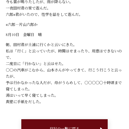
今も雷が鳴りたしたが、雨が降らない。
一夜田村君の家で遊んだ。
六郎※君がいたので、性学を話をして遊んだ。
※六郎―片山六郎か
8月10日 金曜日 晴
朝、田村君が土浦に行くかと云いにきた。
私は「行く」と云っていたが、時間はせまったり、用意はできないの
で、
二度目に「行かない」と云はせた。
○○の汽車がこむから、山本さんがやってきて、行こう行こうと云っ
たが、
予は行かなかったな人だが、母がうらめして、○○○○〇十時頃まで
寝てしまった。
湯はいって早く寝てしまった。
真壁に手紙をだした。
日記の一覧に戻る