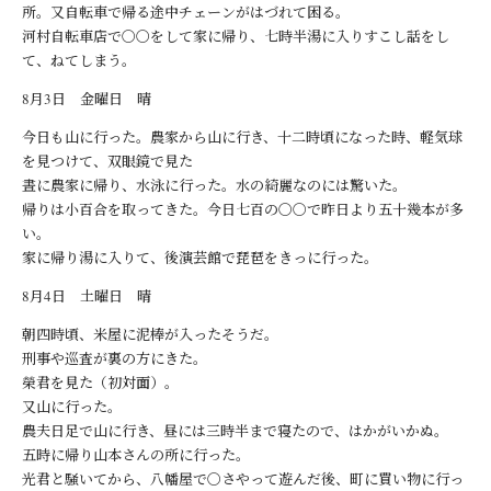
所。又自転車で帰る途中チェーンがはづれて困る。
河村自転車店で〇〇をして家に帰り、七時半湯に入りすこし話をし
て、ねてしまう。
8月3日 金曜日 晴
今日も山に行った。農家から山に行き、十二時頃になった時、軽気球
を見つけて、双眼鏡で見た
晝に農家に帰り、水泳に行った。水の綺麗なのには驚いた。
帰りは小百合を取ってきた。今日七百の〇〇で昨日より五十幾本が多
い。
家に帰り湯に入りて、後演芸館で琵琶をきっに行った。
8月4日 土曜日 晴
朝四時頃、米屋に泥棒が入ったそうだ。
刑事や巡査が裏の方にきた。
榮君を見た（初対面）。
又山に行った。
農夫日足で山に行き、昼には三時半まで寝たので、はかがいかぬ。
五時に帰り山本さんの所に行った。
光君と騒いてから、八幡屋で〇さやって遊んだ後、町に買い物に行っ