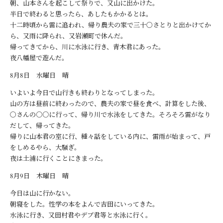
朝、山本さんを起こして祭りで、又山に出かけた。
半日で終わると思ったら、あしたもかかるとは。
十二時頃から雷に追われ、帰り農夫の家で三十〇さとりと出かけてか
ら、又雨に降られ、又岩瀬町で休んだ。
帰ってきてから、川に水泳に行き、青木君にあった。
夜八幡屋で遊んだ。
8月8日 水曜日 晴
いよいよ今日で山行きも終わりとなってしまった。
山の方は昼前に終わったので、農夫の家で昼を食べ、計算をした後、
〇さんの○○に行って、帰り川で水泳をしてきた。そろそろ雷がなり
だして、帰ってきた。
帰りに山本君の室に行、種々話をしている内に、雷雨が始まって、戸
をしめるやら、大騒ぎ。
夜は土浦に行くことにきまった。
8月9日 木曜日 晴
今日は山に行かない。
朝寝をした。性学の本をよんで吉田にいってきた。
水泳に行き、又田村君やデブ君等と水泳に行く。