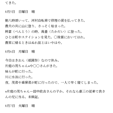
てきた。
8月5日 日曜日 晴
朝八時頃いって、河村自転車で修理の賃を払ってきた。
農夫の共に山に登り、さっそく始まった。
辨當（べんとう）の時、高臺（たかだい）に登った。
ひとは町やステイションを見た。〇後雷においてはれ。
農家に帰るときはぬれ鼠とはいやはや。
8月6日 月曜日 晴
今日はきおん（祇園祭）なので休み。
片庭の茂ちゃん※や〇〇さんがきた。
妹らが町に行った。
川に水泳に行った。
夜、茂君や重保君が町に行ったので、一人で早く寝てしまった。
※片庭の茂ちゃんー田中政吉さんの子か。それなら嘉三の従弟で良さ
んの兄に当る。未検証。
8月7日 火曜日 晴